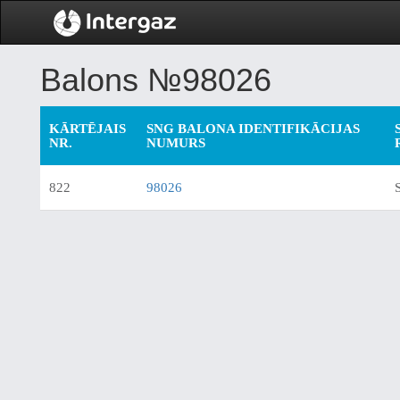
Balons №98026
KĀRTĒJAIS
SNG BALONA IDENTIFIKĀCIJAS
NR.
NUMURS
822
98026