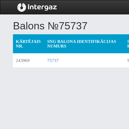
Balons №75737
KĀRTĒJAIS
SNG BALONA IDENTIFIKĀCIJAS
NR.
NUMURS
243969
75737