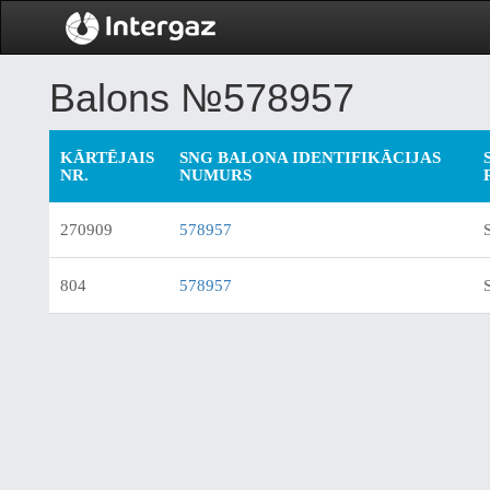
Balons №578957
KĀRTĒJAIS
SNG BALONA IDENTIFIKĀCIJAS
NR.
NUMURS
270909
578957
804
578957