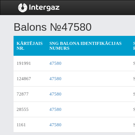
Balons №47580
KĀRTĒJAIS
SNG BALONA IDENTIFIKĀCIJAS
NR.
NUMURS
191991
47580
124867
47580
72877
47580
28555
47580
1161
47580