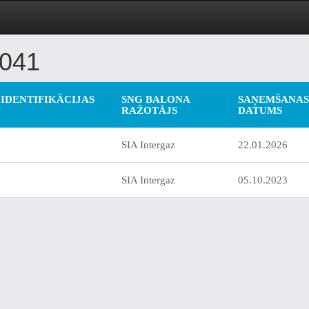
041
IDENTIFIKĀCIJAS
SNG BALONA
SAŅEMŠANAS
RAŽOTĀJS
DATUMS
SIA Intergaz
22.01.2026
SIA Intergaz
05.10.2023