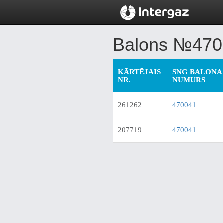
Balons №470
KĀRTĒJAIS
SNG BALONA 
NR.
NUMURS
261262
470041
207719
470041