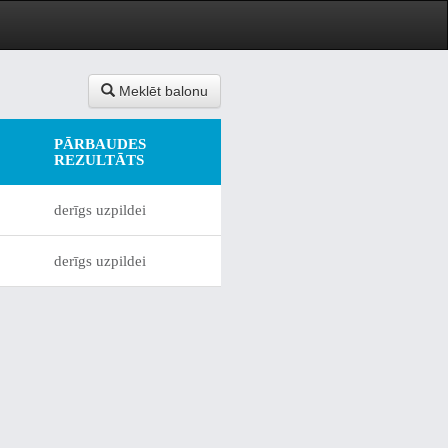
Meklēt balonu
PĀRBAUDES
REZULTĀTS
derīgs uzpildei
derīgs uzpildei