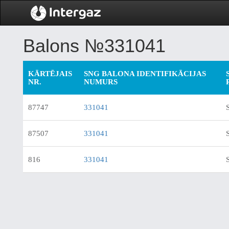
Balons №331041
KĀRTĒJAIS
SNG BALONA IDENTIFIKĀCIJAS
NR.
NUMURS
87747
331041
87507
331041
816
331041