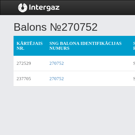
Balons №270752
KĀRTĒJAIS
SNG BALONA IDENTIFIKĀCIJAS
NR.
NUMURS
272529
270752
237705
270752