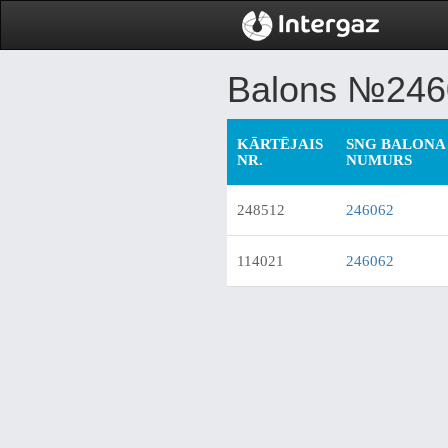
Balons №246
KĀRTĒJAIS
SNG BALONA 
NR.
NUMURS
248512
246062
114021
246062