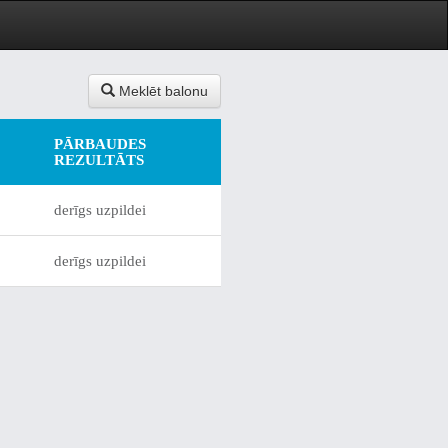
Meklēt balonu
PĀRBAUDES
REZULTĀTS
derīgs uzpildei
derīgs uzpildei