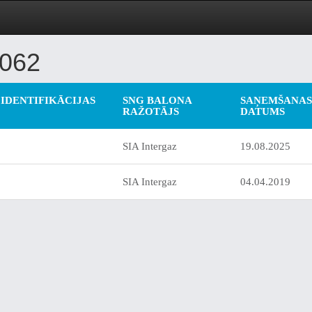
062
IDENTIFIKĀCIJAS
SNG BALONA
SAŅEMŠANAS
RAŽOTĀJS
DATUMS
SIA Intergaz
19.08.2025
SIA Intergaz
04.04.2019