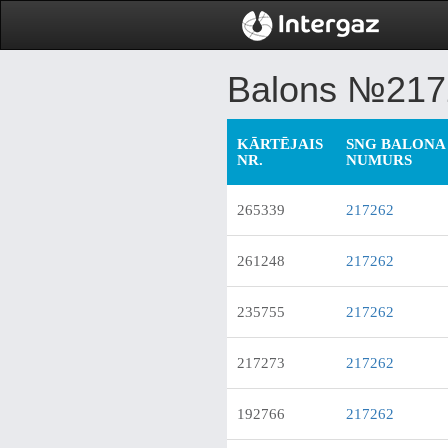
Balons №217
KĀRTĒJAIS
SNG BALONA 
NR.
NUMURS
265339
217262
261248
217262
235755
217262
217273
217262
192766
217262