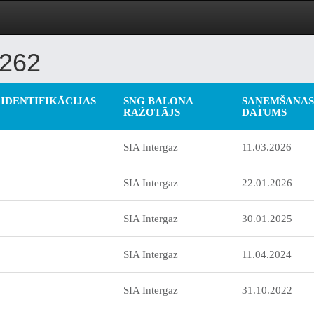
262
IDENTIFIKĀCIJAS
SNG BALONA
SAŅEMŠANAS
RAŽOTĀJS
DATUMS
SIA Intergaz
11.03.2026
SIA Intergaz
22.01.2026
SIA Intergaz
30.01.2025
SIA Intergaz
11.04.2024
SIA Intergaz
31.10.2022