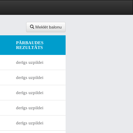
Meklēt balonu
PĀRBAUDES
REZULTĀTS
derīgs uzpildei
derīgs uzpildei
derīgs uzpildei
derīgs uzpildei
derīgs uzpildei