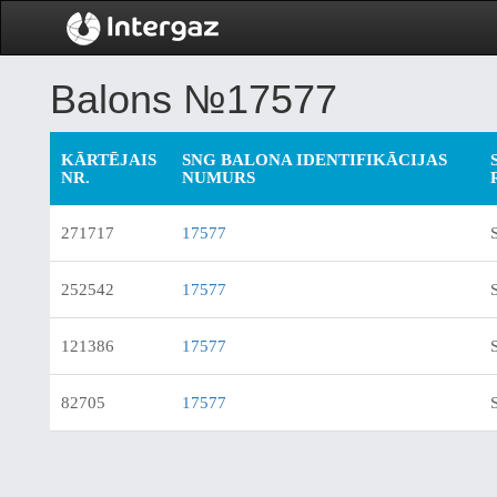
Balons №17577
KĀRTĒJAIS
SNG BALONA IDENTIFIKĀCIJAS
NR.
NUMURS
271717
17577
252542
17577
121386
17577
82705
17577