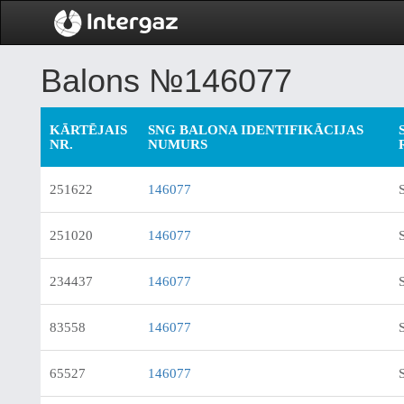
Balons №146077
KĀRTĒJAIS
SNG BALONA IDENTIFIKĀCIJAS
NR.
NUMURS
251622
146077
251020
146077
234437
146077
83558
146077
65527
146077