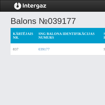
Balons №039177
KĀRTĒJAIS
SNG BALONA IDENTIFIKĀCIJAS
NR.
NUMURS
837
039177