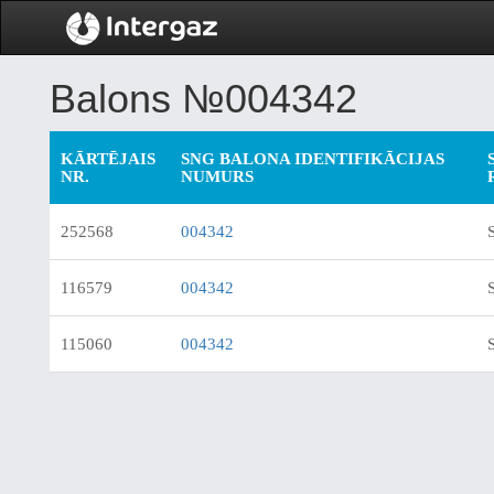
Balons №004342
KĀRTĒJAIS
SNG BALONA IDENTIFIKĀCIJAS
NR.
NUMURS
252568
004342
116579
004342
115060
004342