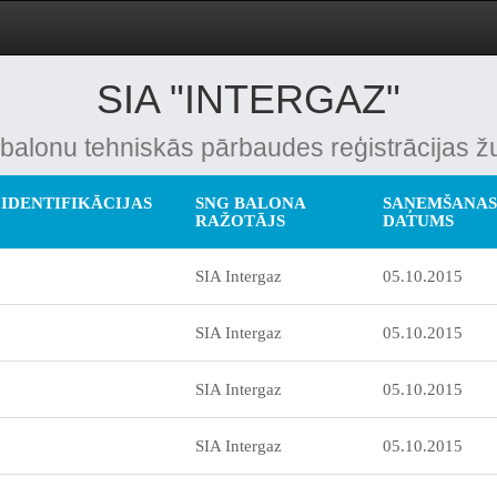
SIA "INTERGAZ"
alonu tehniskās pārbaudes reģistrācijas ž
IDENTIFIKĀCIJAS
SNG BALONA
SAŅEMŠANAS
RAŽOTĀJS
DATUMS
SIA Intergaz
05.10.2015
SIA Intergaz
05.10.2015
SIA Intergaz
05.10.2015
SIA Intergaz
05.10.2015