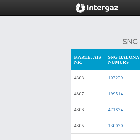
SNG b
KĀRTĒJAIS
SNG BALONA 
NR.
NUMURS
4308
103229
4307
199514
4306
471874
4305
130070