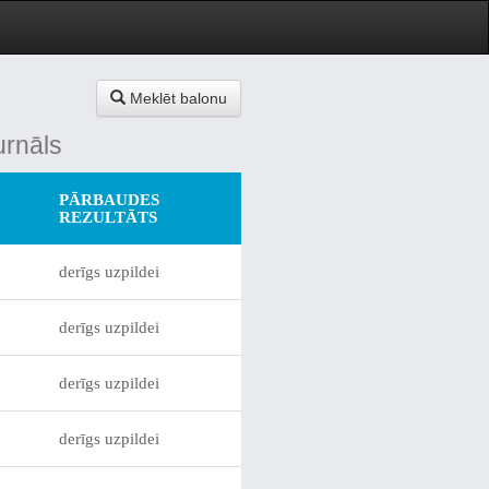
Meklēt balonu
urnāls
PĀRBAUDES
REZULTĀTS
derīgs uzpildei
derīgs uzpildei
derīgs uzpildei
derīgs uzpildei